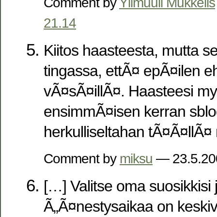
Comment by
Ylimuuli Mukkelis
21.14
Kiitos haasteesta, mutta se 
tingassa, ettÃ¤ epÃ¤ilen e
vÃ¤sÃ¤illÃ¤. Haasteesi my
ensimmÃ¤isen kerran sblogi
herkulliseltahan tÃ¤Ã¤llÃ¤
Comment by
miksu
— 23.5.2
[…] Valitse oma suosikkisi
Ã„Ã¤nestysaikaa on keskiv