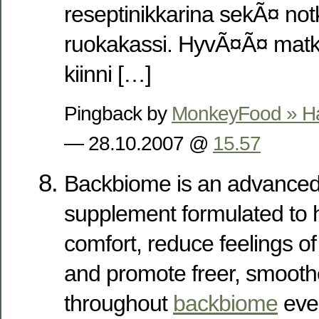
reseptinikkarina sekÃ¤ no
ruokakassi. HyvÃ¤Ã¤ mat
kiinni […]
Pingback by
MonkeyFood » Haa
— 28.10.2007 @
15.57
Backbiome is an advanced 
supplement formulated to h
comfort, reduce feelings of 
and promote freer, smoot
throughout
backbiome
ever