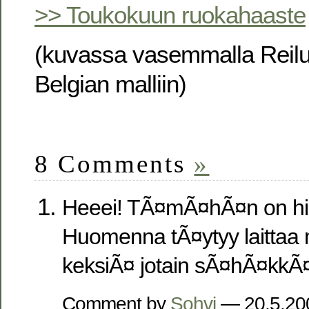
>> Toukokuun ruokahaaste
(kuvassa vasemmalla Reil
Belgian malliin)
8 Comments
»
Heeei! TÃ¤mÃ¤hÃ¤n on hi
Huomenna tÃ¤ytyy laittaa mi
keksiÃ¤ jotain sÃ¤hÃ¤kkÃ¤
Comment by
Sohvi
— 20.5.2