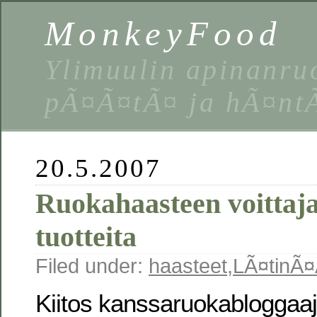
MonkeyFood
Ylimuulin apinanruo
pÃ¤Ã¤tÃ¤ ja hÃ¤nt
20.5.2007
Ruokahaasteen voittaja
tuotteita
Filed under:
haasteet
,
LÃ¤tinÃ
Kiitos kanssaruokabloggaaj