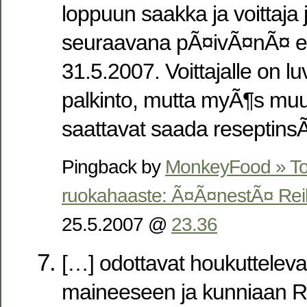
loppuun saakka ja voittaja 
seuraavana pÃ¤ivÃ¤nÃ¤ eli
31.5.2007. Voittajalle on 
palkinto, mutta myÃ¶s muut 
saattavat saada reseptinsÃ¤
Pingback by
MonkeyFood » T
ruokahaaste: Ã¤Ã¤nestÃ¤ Reilu
25.5.2007 @
23.36
[…] odottavat houkutteleva
maineeseen ja kunniaan R