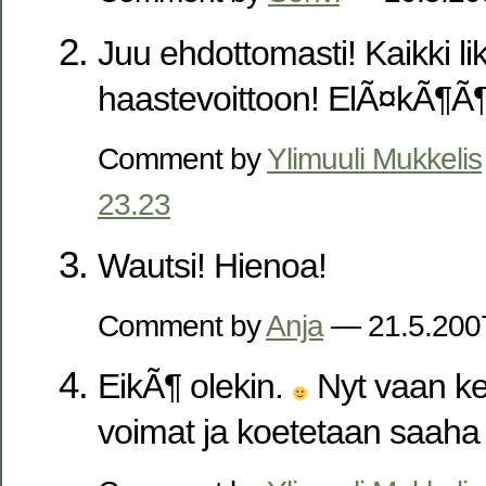
Juu ehdottomasti! Kaikki li
haastevoittoon! ElÃ¤kÃ¶Ã
Comment by
Ylimuuli Mukkelis
23.23
Wautsi! Hienoa!
Comment by
Anja
— 21.5.20
EikÃ¶ olekin.
Nyt vaan k
voimat ja koetetaan saaha 