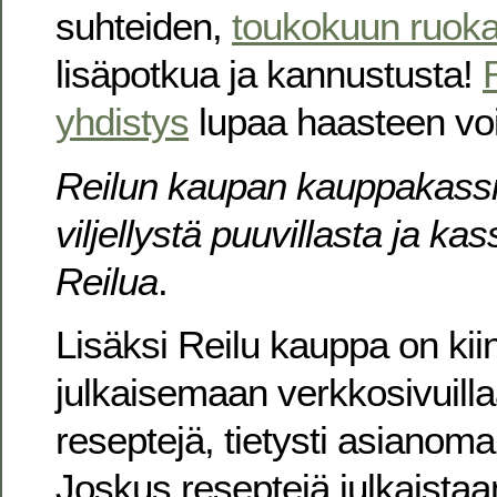
suhteiden,
toukokuun ruok
lisäpotkua ja kannustusta!
yhdistys
lupaa haasteen voit
Reilun kaupan kauppakassin
viljellystä puuvillasta ja kas
Reilua
.
Lisäksi Reilu kauppa on kii
julkaisemaan verkkosivuilla
reseptejä, tietysti asianoma
Joskus reseptejä julkaistaa