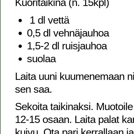
Kuoritaikina (n. 15kpl)
1 dl vettä
0,5 dl vehnäjauhoa
1,5-2 dl ruisjauhoa
suolaa
Laita uuni kuumenemaan ni
sen saa.
Sekoita taikinaksi. Muotoile
12-15 osaan. Laita palat kan
kuivu. Ota pari kerrallaan ja