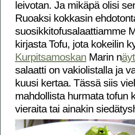
leivotan. Ja mikäpä olisi
Ruoaksi kokkasin ehdotont
suosikkitofusalaattiamme 
kirjasta Tofu, jota kokeilin k
Kurpitsamoskan
Marin n
äyt
salaatti on vakiolistalla ja v
kuusi kertaa. Tässä siis viel
mahdollista hurmata tofun
vieraita tai ainakin siedätys