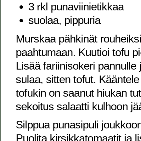
3 rkl punaviinietikkaa
suolaa, pippuria
Murskaa pähkinät rouheiksi 
paahtumaan. Kuutioi tofu pie
Lisää fariinisokeri pannulle
sulaa, sitten tofut. Kääntel
tofukin on saanut hiukan tu
sekoitus salaatti kulhoon j
Silppua punasipuli joukkoon 
Puolita kirsikkatomaatit ja li