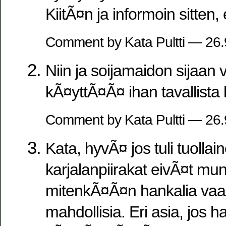
KiitÃ¤n ja informoin sitten,
Comment by Kata Pultti — 26
Niin ja soijamaidon sijaan
kÃ¤yttÃ¤Ã¤ ihan tavallista
Comment by Kata Pultti — 26
Kata, hyvÃ¤ jos tuli tuollain
karjalanpiirakat eivÃ¤t mu
mitenkÃ¤Ã¤n hankalia vaa
mahdollisia. Eri asia, jos h