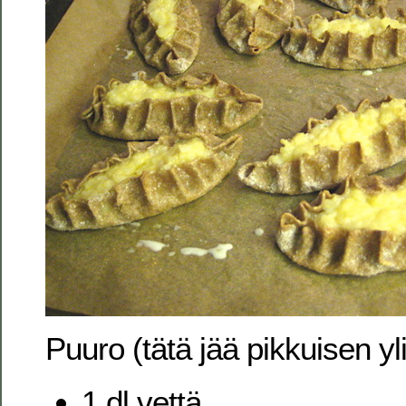
Puuro (tätä jää pikkuisen yli
1 dl vettä