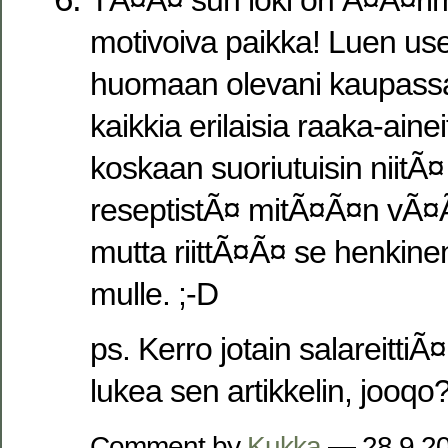
TÃ¤Ã¤ sun loki on Ã¤Ã¤r
motivoiva paikka! Luen usei
huomaan olevani kaupass
kaikkia erilaisia raaka-aine
koskaan suoriutuisin niitÃ
reseptistÃ¤ mitÃ¤Ã¤n vÃ
mutta riittÃ¤Ã¤ se henkinen
mulle. ;-D
ps. Kerro jotain salareittiÃ
lukea sen artikkelin, jooqo
Comment by
Kukka
— 28.9.2