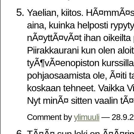
Yaelian, kiitos. HÃ¤mmÃ¤st
aina, kuinka helposti rypyt
nÃ¤yttÃ¤vÃ¤t ihan oikeilta pi
Piirakkaurani kun olen aloi
tyÃ¶vÃ¤enopiston kurssill
pohjaosaamista ole, Ã¤iti 
koskaan tehneet. Vaikka Vii
Nyt minÃ¤ sitten vaalin tÃ
Comment by
ylimuuli
— 28.9.