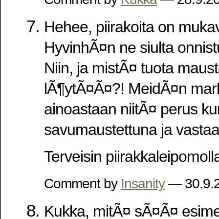
Hehee, piirakoita on muk
HyvinhÃ¤n ne siulta onnist
Niin, ja mistÃ¤ tuota maust
lÃ¶ytÃ¤Ã¤?! MeidÃ¤n marke
ainoastaan niitÃ¤ perus ku
savumaustettuna ja vastaa
Terveisin piirakkaleipomoll
Comment by
Insanity
— 30.9.
Kukka, mitÃ¤ sÃ¤Ã¤ esimer