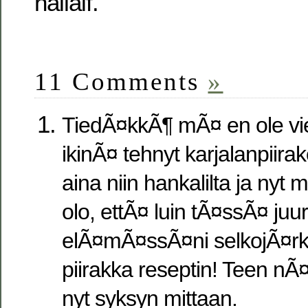
hailaif.
11 Comments
»
TiedÃ¤kkÃ¶ mÃ¤ en ole v
ikinÃ¤ tehnyt karjalanpiirak
aina niin hankalilta ja ny
olo, ettÃ¤ luin tÃ¤ssÃ¤ juu
elÃ¤mÃ¤ssÃ¤ni selkojÃ¤rki
piirakka reseptin! Teen nÃ
nyt syksyn mittaan.