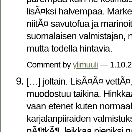
lisÃ¤ksi halvempaa. Marke
niitÃ¤ savutofua ja marinoit
suomalaisen valmistajan, n
mutta todella hintavia.
Comment by
ylimuuli
— 1.10.
[…] joltain. LisÃ¤Ã¤ vettÃ
muodostuu taikina. Hinkkaa 
vaan etenet kuten normaali
karjalanpiiraiden valmistu
pÃ¶tkÃ¶, leikkaa pieniksi na