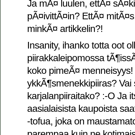
Ja mÃ¤ luulen, ettÃ¤ sÃ¤ki
pÃ¤ivittÃ¤in? EttÃ¤ mitÃ¤s
minkÃ¤ artikkelin?!
Insanity, ihanko totta oot ol
piirakkaleipomossa tÃ¶issÃ
koko pimeÃ¤ menneisyys! 
ykkÃ¶smenekkipiiras? Vai s
karjalanpiiraitako? :-O Ja 
aasialaisista kaupoista s
-tofua, joka on maustamat
parempaa kuin ne kotimaise