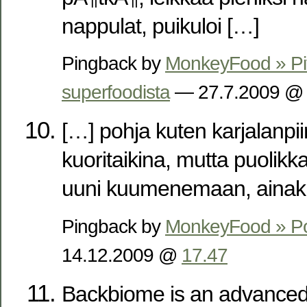
nappulat, puikuloi […]
Pingback by
MonkeyFood » Pi
superfoodista
— 27.7.2009 
[…] pohja kuten karjalanpi
kuoritaikina, mutta puolikk
uuni kuumenemaan, ainaki
Pingback by
MonkeyFood » Pos
14.12.2009 @
17.47
Backbiome is an advanced 