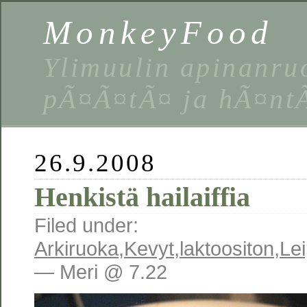
MonkeyFood
Ylimuulin apinanruo
pÃ¤Ã¤tÃ¤ ja hÃ¤nt
26.9.2008
Henkistä hailaiffia
Filed under:
Arkiruoka
,
Kevyt
,
laktoositon
,
Le
— Meri @ 7.22