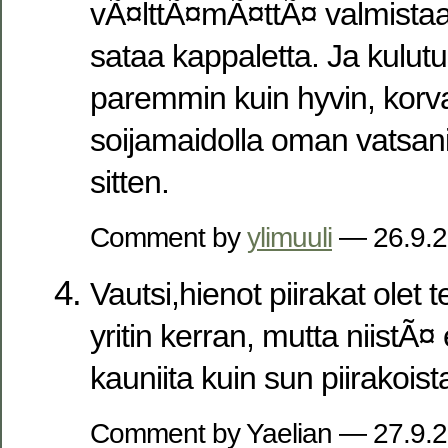
vÃ¤lttÃ¤mÃ¤ttÃ¤ valmistaa 
sataa kappaletta. Ja kulut
paremmin kuin hyvin, korva
soijamaidolla oman vatsani
sitten.
Comment by
ylimuuli
— 26.9.
Vautsi,hienot piirakat olet
yritin kerran, mutta niistÃ¤ 
kauniita kuin sun piirakoista
Comment by Yaelian — 27.9