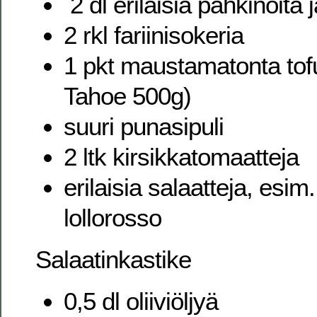
2 dl erilaisia pähkinöitä
2 rkl fariinisokeria
1 pkt maustamatonta tof
Tahoe 500g)
suuri punasipuli
2 ltk kirsikkatomaatteja
erilaisia salaatteja, esi
lollorosso
Salaatinkastike
0,5 dl oliiviöljyä