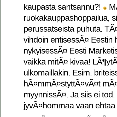
kaupasta santsannu?!
MÃ
ruokakauppashoppailua, siis
perussatseista puhuta. T
vihdoin entisessÃ¤ Eestin 
nykyisessÃ¤ Eesti Marketis
vaikka mitÃ¤ kivaa! LÃ¶ytÃ
ulkomaillakin. Esim. britei
hÃ¤mmÃ¤styttÃ¤vÃ¤t mÃ¤
myynnissÃ¤. Ja siis ei tod
jyvÃ¤hommaa vaan ehtaa 