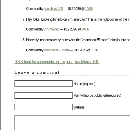
Comment by
kèo nhà cái 55
— 18.2.2026 @
10.06
Hey folks! Looking for info on 7m. ma cao? This is the right corner of the int
Comment by
7m. ma cao
— 18.2.2026 @
10.06
Honestly, not completely sure what the ‘keonhacai55 mom’ thing is, but h
Comment by
keonhacai55 mom
— 18.2.2026 @
10.07
feed for comments on this post.
TrackBack
RSS
URL
Leave a comment
Name (required)
Mail (will not be published) (required)
Website