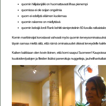
quornin hiilijalanjälki on huomattavasti lihaa pienempi
quornissa ei ole soijan ongelmia
quorn ei edellytä eläimen kuolemaa
quornin rakenne on miellyttävä
quornin keksijä lordi Rank kehitti sieniproteiinin 60-luvulla ratka
Kornin markkinoijat korostavat vahvasti myös quornin terveysominaisuuksia
täysin samaa mieltä siitä, että nämä ominaisuudet olisivat terveydelle ka
Kaiken kaikkiaan olen kovin iloinen, että korni saapui Suomeen! Kaupoi
kuutioiden/palojen ja fileiden lisäksi paneroituja nuggetteja, jauhelihankalta