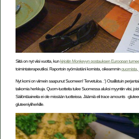
Siitä on nyt viisi vuotta, kun
kirjoitin Monkeyyn postauksen Euroopan turnee
toimintaterapeutiksi. Raportoin syömästäni kornista, oikeammin
quornista
,
Nyt korni on viimein saapunut Suomeen! Tervetuloa. :’) Osallistuin perjantai
taikomia herkkuja. Quorn-tuotteita tulee Suomessa aluksi myyntiin viisi, joista
Säilöntäaineita ei ole missään tuotteissa. Jäämiä eli trace amounts -glute
gluteeniyliherkille.