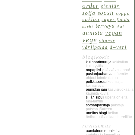
order
sieniã¤
soosit
soija
soppa
suklaa
super foods
terveys
sushi
thai
vegan
uunista
vege
vitamix
ã–veri
vã¤lipalaa
blogikokit
kulinaarimuruja
kokkailun
kultajyviã¤
napapilvi
ystã¤vã¤ni anna!
pastanjauhantaa
nã¤mã¤
ohjeet toimivat aina
polkkapossu
kuuma ja
keimaileva
pumpkin jam
kasvisruokaa ja
kauniita kuvia
sillã¤ sipuli
upeita ohjeita
mm-tahtiin
sorsanpaistaja
paistaja
paistaa jã¤lleen
unelias blogi
hellan
ã¤ã¤ressã¤ ollaan hereillã¤
ravitsemus
aamiainen ruohikolla
ravintoa ja terveyttã¤,