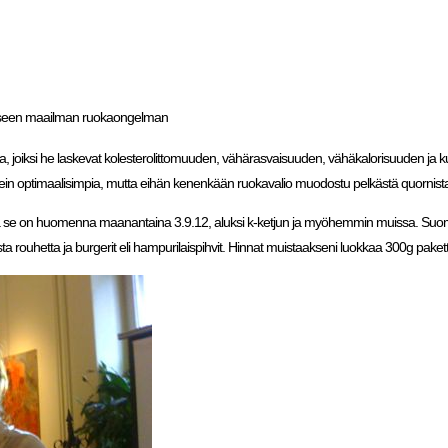
istakseen maailman ruokaongelman
, joiksi he laskevat kolesterolittomuuden, vähärasvaisuuden, vähäkalorisuuden ja k
ikkein optimaalisimpia, mutta eihän kenenkään ruokavalio muodostu pelkästä quornist
ssa se on huomenna maanantaina 3.9.12, aluksi k-ketjun ja myöhemmin muissa. Suom
ista rouhetta ja burgerit eli hampurilaispihvit. Hinnat muistaakseni luokkaa 300g pakett