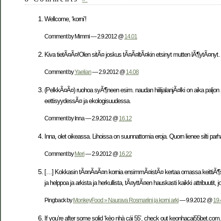
Wellcome, ‘korni’!
Comment by Mimmi — 2.9.2012 @
14.01
Kiva tietÃ¤Ã¤!Olen sitÃ¤ joskus tÃ¤Ã¤ltÃ¤kin etsinyt mutten lÃ¶ytÃ¤ny
Comment by
Yaelian
— 2.9.2012 @
14.08
(PelkkÃ¤Ã¤) ruohoa syÃ¶neen esim. naudan hiilijalanjÃ¤lki on aika paljon 
eettisyydessÃ¤ ja ekologisuudessa.
Comment by Inna — 2.9.2012 @
16.12
Inna, olet oikeassa. Lihoissa on suunnattomia eroja. Quorn lienee silti pa
Comment by
Meri
— 2.9.2012 @
16.22
[…] Kokkasin tÃ¤nÃ¤Ã¤n kornia ensimmÃ¤istÃ¤ kertaa omassa keittiÃ¶ssÃ
ja helppoa ja arkista ja herkullista, tÃ¤yttÃ¤en hauskasti kaikki attribuutit, j
Pingback by
MonkeyFood » Naurava Rosmariini ja korni arki
— 9.9.2012 @
19.
If you’re after some solid ‘kèo nhà cái 55’, check out keonhacai55bet.com.