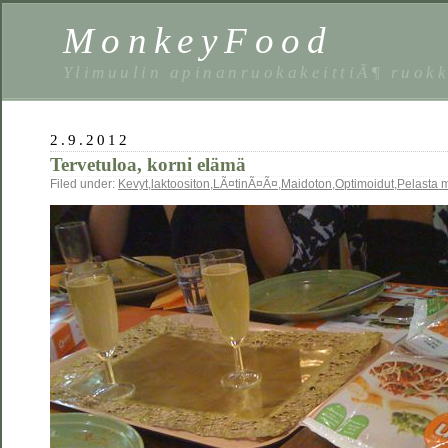
MonkeyFood
Ylimuulin apinanruokakeittiÃ¶ ruok
2.9.2012
Tervetuloa, korni elämä
Filed under:
Kevyt
,
laktoositon
,
LÃ¤tinÃ¤Ã¤
,
Maidoton
,
Optimoidut
,
Pelasta 