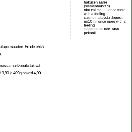
hakusen aarre
(siemennäkkäri)
nha cai moi
on
once more
with a feeling
casino malaysia deposit
rm10
on
once more with a
feeling
foodie50
on
höh. otan
pekonii.
uitupitoisuuden. En ole ehkä
a.
essa markkinoille tulevat
i 3,90 ja 400g paketti 4,90.