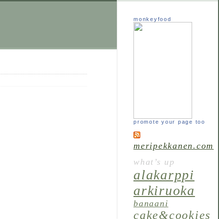
monkeyfood
promote your page too
meripekkanen.com
what’s up
alakarppi
arkiruoka
banaani
cake&cookies