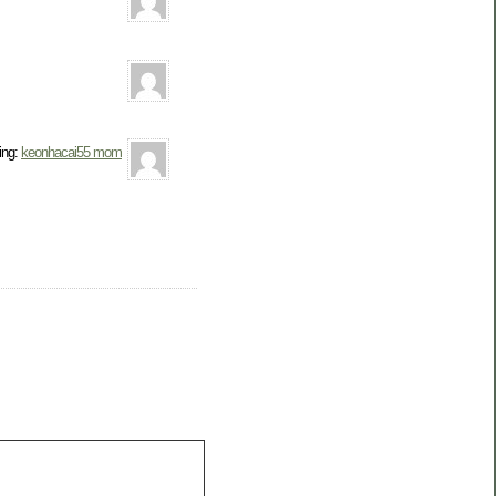
ing:
keonhacai55 mom