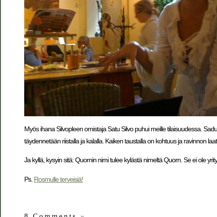
Myös ihana Silvopleen omistaja Satu Silvo puhui meille tilaisuudessa. Sad
täydennetään riistalla ja kalalla. Kaiken taustalla on kohtuus ja ravinnon l
Ja kyllä, kysyin sitä: Quornin nimi tulee kylästä nimeltä Quorn. Se ei ole yrity
Ps.
Rosmulle terveisiä!
8 Comments
»