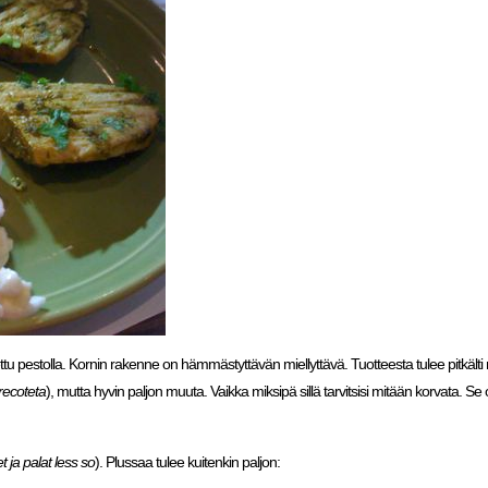
ustettu pestolla. Kornin rakenne on hämmästyttävän miellyttävä. Tuotteesta tulee pitkälti
trecoteta
), mutta hyvin paljon muuta. Vaikka miksipä sillä tarvitsisi mitään korvata. Se
eet ja palat less so
). Plussaa tulee kuitenkin paljon: