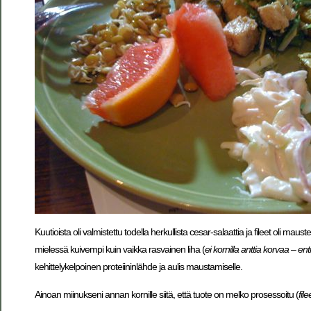
Kuutioista oli valmistettu todella herkullista cesar-salaattia ja fileet oli ma
mielessä kuivempi kuin vaikka rasvainen liha (
ei kornilla anttia korvaa – en
kehittelykelpoinen proteiininlähde ja aulis maustamiselle.
Ainoan miinukseni annan kornille siitä, että tuote on melko prosessoitu (
fil