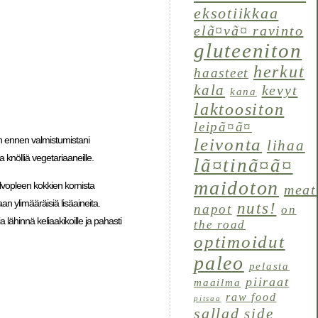
eksotiikkaa
elã¤vã¤ ravinto
gluteeniton
herkut
haasteet
kala
kevyt
kana
laktoositon
leipã¤ã¤
n ennen valmistumistani
leivonta
lihaa
 knölliä vegetariaaneille.
lã¤tinã¤ã¤
maidoton
ilvopleen kokkien kornista
meat
an ylimääräisiä lisäaineita.
nuts!
napot
on
ähinnä keliaakikoille ja pahasti
the road
optimoidut
paleo
pelasta
piiraat
maailma
raw food
pitsaa
sallad
side