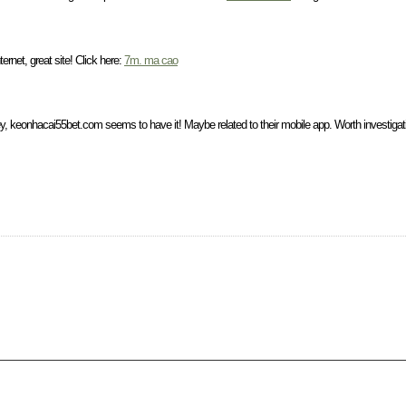
ernet, great site! Click here:
7m. ma cao
ey, keonhacai55bet.com seems to have it! Maybe related to their mobile app. Worth investigat