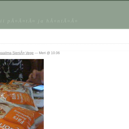
kii pÃ¤Ã¤tÃ¤ ja hÃ¤ntÃ¤Ã¤
maailma
,
SieniÃ¤
,
Vege
— Meri @ 10.06