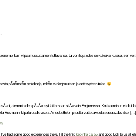
t…
pienempi kuin viljaa mussuttaneen tuttavansa. Ei voi lihoja edes serkuksiksi kutsua, sen ver
rhaasta pÃ¤Ã¤stÃ¤ proteiineja, mitÃ¤ ekologisuuteen ja eettisyyteen tulee.
¤ni, aiemmin olen pÃ¤Ã¤ssyt laittamaan sitÃ¤ vain Englannissa. Kokkaaminen ei ollut la
oita Rosmariini kilpailuruoalle asetti. Ainesluettelon pituutta voitte arvioida seuraavaksi itse. […]
49
 I’ve had some good experiences there. Hit the link:
kèo nhà cái 55
and good luck to us all eh