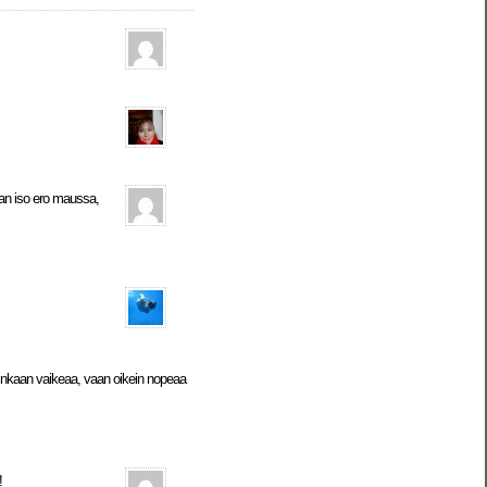
ran iso ero maussa,
inkaan vaikeaa, vaan oikein nopeaa
!