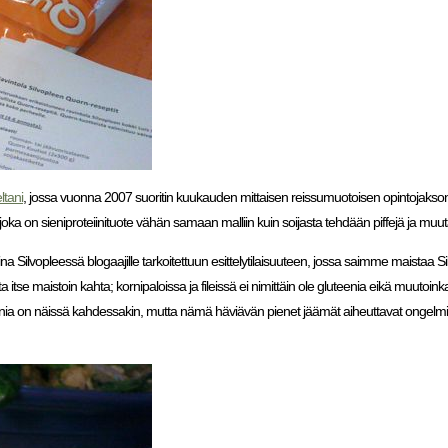
ltani
, jossa vuonna 2007 suoritin kuukauden mittaisen reissumuotoisen opintojakso
 joka on sieniproteiinituote vähän samaan malliin kuin soijasta tehdään piffejä ja muuta
na Silvopleessä blogaajille tarkoitettuun esittelytilaisuuteen, jossa saimme maistaa S
 itse maistoin kahta; kornipaloissa ja fileissä ei nimittäin ole gluteenia eikä muutoinka
enia on näissä kahdessakin, mutta nämä häviävän pienet jäämät aiheuttavat ongelmia l