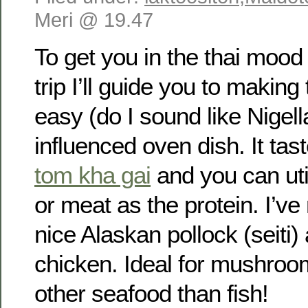
Meri @ 19.47
To get you in the thai moo
trip I’ll guide you to making
easy (do I sound like Nigell
influenced oven dish. It tas
tom kha gai
and you can util
or meat as the protein. I’v
nice Alaskan pollock (seiti)
chicken. Ideal for mushroo
other seafood than fish!