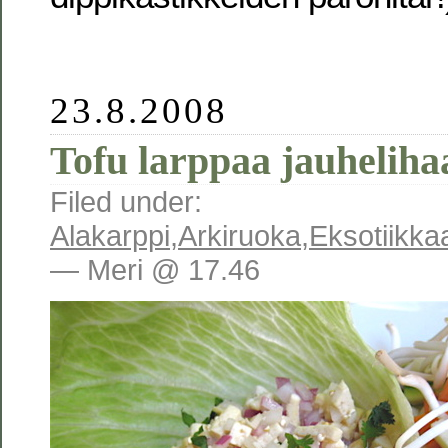
23.8.2008
Tofu larppaa jauheliha
Filed under:
Alakarppi
,
Arkiruoka
,
Eksotiikka
— Meri @ 17.46