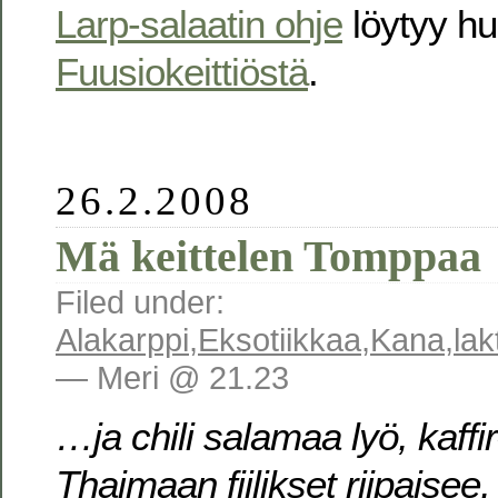
Larp-salaatin ohje
löytyy h
Fuusiokeittiöstä
.
26.2.2008
Mä keittelen Tomppaa
Filed under:
Alakarppi
,
Eksotiikkaa
,
Kana
,
lak
— Meri @ 21.23
…ja chili salamaa lyö, kaffi
Thaimaan fiilikset riipaisee,