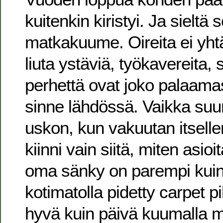
kuitenkin kiristyi. Ja sieltä 
matkakuume. Oireita ei yhtä
liuta ystäviä, työkavereita, sa
perhettä ovat joko palaamas
sinne lähdössä. Vaikka suu
uskon, kun vakuutan itsellen
kiinni vain siitä, miten asioi
oma sänky on parempi kuin h
kotimatolla pidetty carpet p
hyvä kuin päivä kuumalla mer