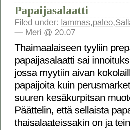
Papaijasalaatti
Filed under:
lammas
,
paleo
,
Sal
— Meri @ 20.07
Thaimaalaiseen tyyliin prep
papaijasalaatti sai innoituk
jossa myytiin aivan kokolail
papaijoita kuin perusmarketi
suuren kesäkurpitsan muoto
Päättelin, että sellaista pap
thaisalaateissakin on ja tei