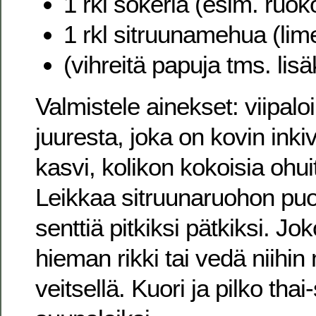
1 rkl sokeria (esim. ruok
1 rkl sitruunamehua (lim
(vihreitä papuja tms. lisä
Valmistele ainekset: viipalo
juuresta, joka on kovin inki
kasvi, kolikon kokoisia ohui
Leikkaa sitruunaruohon puol
senttiä pitkiksi pätkiksi. Jok
hieman rikki tai vedä niihin
veitsellä. Kuori ja pilko thai