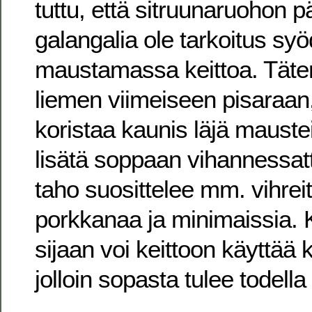
tuttu, että sitruunaruohon pä
galangalia ole tarkoitus syö
maustamassa keittoa. Täten
liemen viimeiseen pisaraan,
koristaa kaunis läjä maustei
lisätä soppaan vihannessat
taho suosittelee mm. vihrei
porkkanaa ja minimaissia.
sijaan voi keittoon käyttä
jolloin sopasta tulee todell