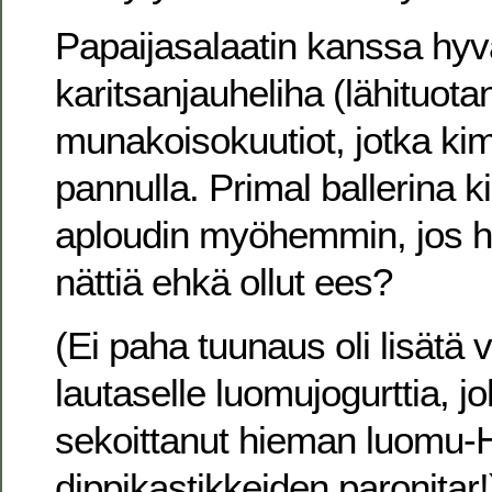
Papaijasalaatin kanssa hyvä
karitsanjauheliha (lähituotan
munakoisokuutiot, jotka ki
pannulla. Primal ballerina k
aploudin myöhemmin, jos hot
nättiä ehkä ollut ees?
(Ei paha tuunaus oli lisätä v
lautaselle luomujogurttia, jo
sekoittanut hieman luomu-H
dippikastikkeiden paronitar!