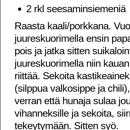
2 rkl seesaminsiemeniä
Raasta kaali/porkkana. Vuo
juureskuorimella ensin papa
pois ja jatka sitten suikaloin
juureskuorimella niin kauan 
riittää. Sekoita kastikeainek
(silppua valkosippe ja chili
verran että hunaja sulaa j
vihanneksille ja sekoita, sii
tekeytymään. Sitten syö.