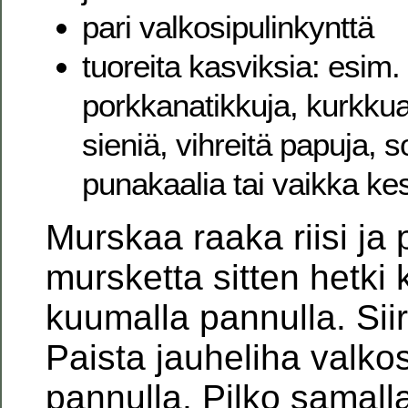
pari valkosipulinkynttä
tuoreita kasviksia: esim.
porkkanatikkuja, kurkkua
sieniä, vihreitä papuja, s
punakaalia tai vaikka ke
Murskaa raaka riisi ja
mursketta sitten hetki k
kuumalla pannulla. Siir
Paista jauheliha valko
pannulla. Pilko samall