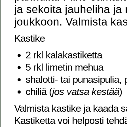
ja sekoita jauheliha ja r
joukkoon. Valmista kas
Kastike
2 rkl kalakastiketta
5 rkl limetin mehua
shalotti- tai punasipulia,
chiliä (
jos vatsa kestää
)
Valmista kastike ja kaada sa
Kastiketta voi helposti te