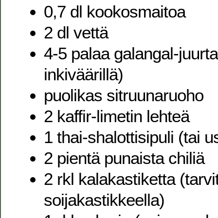
0,7 dl kookosmaitoa
2 dl vettä
4-5 palaa galangal-juurt
inkiväärillä)
puolikas sitruunaruoho
2 kaffir-limetin lehteä
1 thai-shalottisipuli (tai
2 pientä punaista chiliä
2 rkl kalakastiketta (tar
soijakastikkeella)