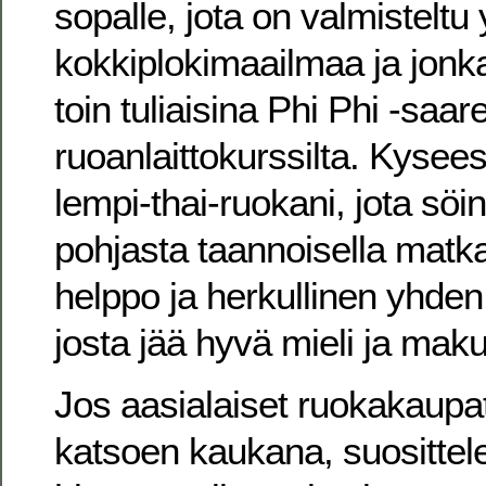
sopalle, jota on valmisteltu 
kokkiplokimaailmaa ja jonk
toin tuliaisina Phi Phi -saar
ruoanlaittokurssilta. Kyse
lempi-thai-ruokani, jota sö
pohjasta taannoisella matka
helppo ja herkullinen yhde
josta jää hyvä mieli ja mak
Jos aasialaiset ruokakaupat
katsoen kaukana, suositte