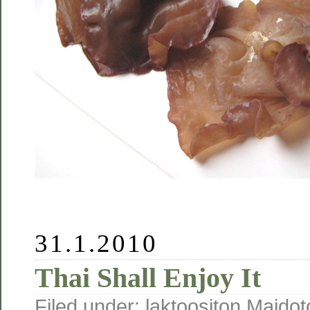
31.1.2010
Thai Shall Enjoy It
Filed under:
laktoositon
,
Maidot