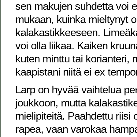
sen makujen suhdetta voi en
mukaan, kuinka mieltynyt o
kalakastikkeeseen. Limeäkä
voi olla liikaa. Kaiken kruun
kuten minttu tai korianteri,
kaapistani niitä ei ex tempo
Larp on hyvää vaihtelua pe
joukkoon, mutta kalakastike 
mielipiteitä. Paahdettu riis
rapea, vaan varokaa hampai