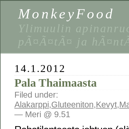
MonkeyFood
Ylimuulin apinanruo
pÃ¤Ã¤tÃ¤ ja hÃ¤nt
14.1.2012
Pala Thaimaasta
Filed under:
Alakarppi
,
Gluteeniton
,
Kevyt
,
Ma
— Meri @ 9.51