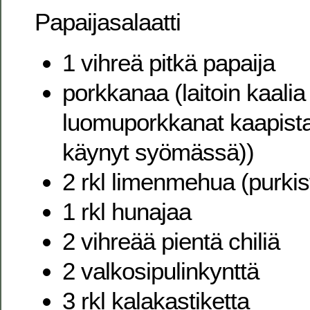
Papaijasalaatti
1 vihreä pitkä papaija
porkkanaa (laitoin kaalia 
luomuporkkanat kaapista 
käynyt syömässä))
2 rkl limenmehua (purkis
1 rkl hunajaa
2 vihreää pientä chiliä
2 valkosipulinkynttä
3 rkl kalakastiketta