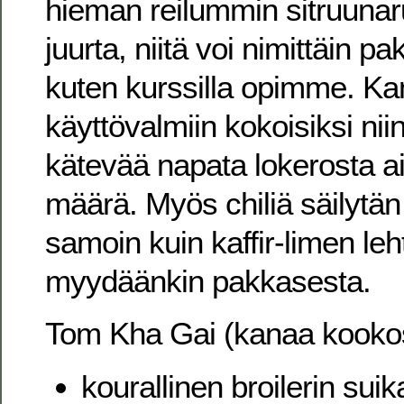
hieman reilummin sitruunar
juurta, niitä voi nimittäin p
kuten kurssilla opimme. Ka
käyttövalmiin kokoisiksi nii
kätevää napata lokerosta ai
määrä. Myös chiliä säilytän
samoin kuin kaffir-limen leht
myydäänkin pakkasesta.
Tom Kha Gai (kanaa kook
kourallinen broilerin suik