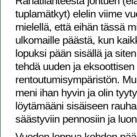
Rahatilanteesta johtuen (e
tuplamätkyt) elelin viime vu
mielellä, että eihän tässä m
ulkomaille päästä, kun kaik
lopuksi pään sisällä ja sit
tehdä uuden ja eksoottisen
rentoutumisympäristön. M
meni ihan hyvin ja olin tyyt
löytämääni sisäiseen rauhaa
säästyviin pennosiin ja luo
Vuoden loppua kohden pään