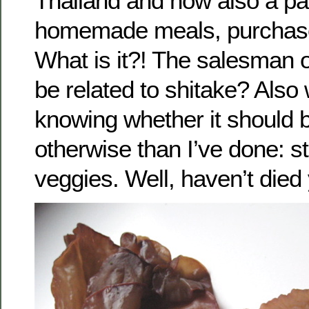
Thailand and now also a pa
homemade meals, purchase
What is it?! The salesman o
be related to shitake? Also
knowing whether it should 
otherwise than I’ve done: s
veggies. Well, haven’t died 