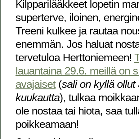
Kilpparilääkkeet lopetin m
superterve, iloinen, energin
Treeni kulkee ja rautaa nou
enemmän. Jos haluat nosta
tervetuloa Herttoniemeen!
lauantaina 29.6. meillä on s
avajaiset
(
sali on kyllä ollu
kuukautta
), tulkaa moikk
ole nostaa tai hiota, saa tul
poikkeamaan!