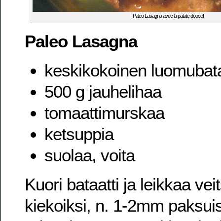
Paleo Lasagna avec la patate douce!
Paleo Lasagna
keskikokoinen luomubata
500 g jauhelihaa
tomaattimurskaa
ketsuppia
suolaa, voita
Kuori bataatti ja leikkaa vei
kiekoiksi, n. 1-2mm paksuis