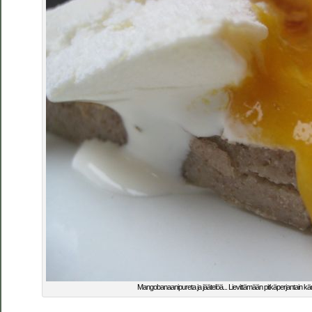
Mangobanaanipureta ja jäätelöä... Lievittämään pitkäperjantain kä