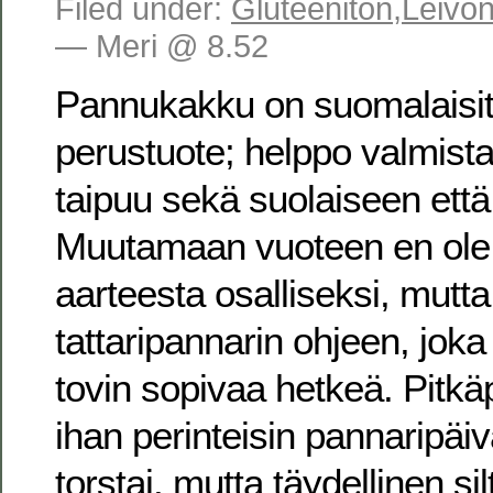
Filed under:
Gluteeniton
,
Leivon
— Meri @ 8.52
Pannukakku on suomalaisit
perustuote; helppo valmista
taipuu sekä suolaiseen ett
Muutamaan vuoteen en ole 
aarteesta osalliseksi, mutt
tattaripannarin ohjeen, joka
tovin sopivaa hetkeä. Pitkäp
ihan perinteisin pannaripäi
torstai, mutta täydellinen silt