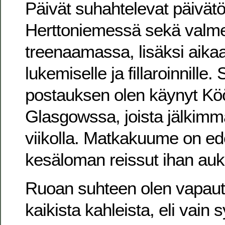
Päivät suhahtelevat päivätö
Herttoniemessä sekä valm
treenaamassa, lisäksi aikaa r
lukemiselle ja fillaroinnille. 
postauksen olen käynyt K
Glasgowssa, joista jälkimm
viikolla. Matkakuume on ed
kesäloman reissut ihan auk
Ruoan suhteen olen vapautt
kaikista kahleista, eli vain 