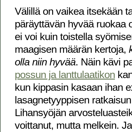
Välillä on vaikea itsekään t
päräyttävän hyvää ruokaa o
ei voi kuin toistella syömi
maagisen määrän kertoja,
olla niin hyvää
. Näin kävi p
possun ja lanttulaatikon
kan
kun kippasin kasaan ihan 
lasagnetyyppisen ratkaisun
Lihansyöjän arvosteluasteik
voittanut, mutta melkein. Ja