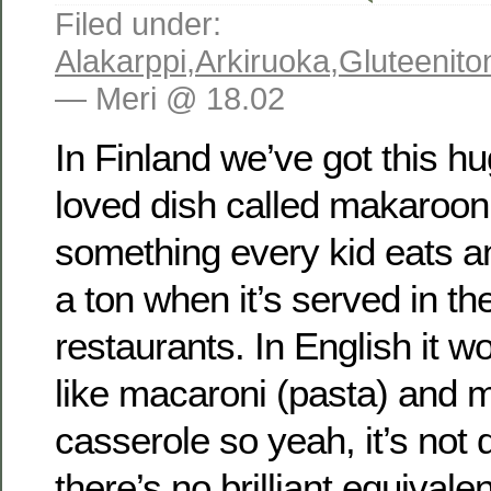
Filed under:
Alakarppi
,
Arkiruoka
,
Gluteenito
— Meri @ 18.02
In Finland we’ve got this h
loved dish called makaroonil
something every kid eats an
a ton when it’s served in th
restaurants. In English it 
like macaroni (pasta) and 
casserole so yeah, it’s not 
there’s no brilliant equivale