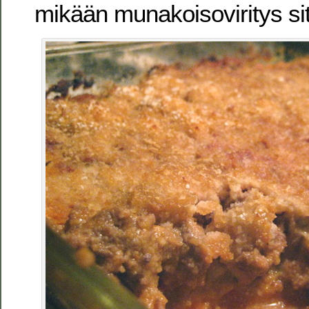
mikään munakoisoviritys sit