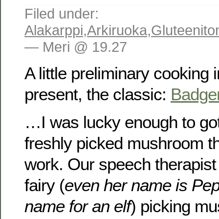
Filed under:
Alakarppi
,
Arkiruoka
,
Gluteenito
— Meri @ 19.27
A little preliminary cooking 
present, the classic:
Badge
…I was lucky enough to go
freshly picked mushroom th
work. Our speech therapist i
fairy (
even her name is Pepp
name for an elf
) picking m