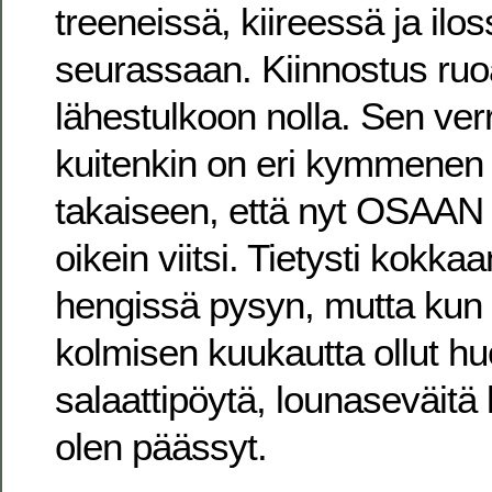
treeneissä, kiireessä ja ilo
seurassaan. Kiinnostus ruo
lähestulkoon nolla. Sen ver
kuitenkin on eri kymmenen
takaiseen, että nyt OSAAN 
oikein viitsi. Tietysti kokka
hengissä pysyn, mutta kun 
kolmisen kuukautta ollut h
salaattipöytä, lounaseväitä 
olen päässyt.