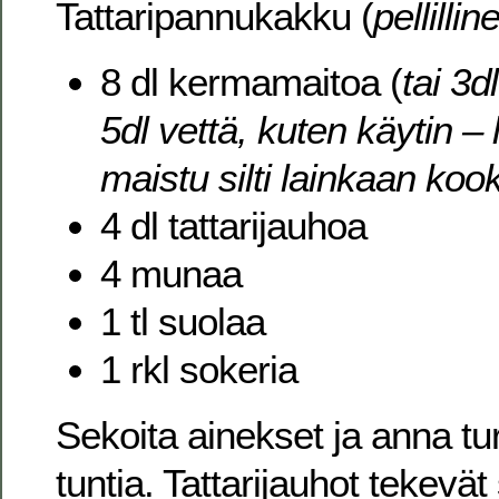
Tattaripannukakku (
pellillin
8 dl kermamaitoa (
tai 3d
5dl vettä, kuten käytin – 
maistu silti lainkaan koo
4 dl tattarijauhoa
4 munaa
1 tl suolaa
1 rkl sokeria
Sekoita ainekset ja anna tur
tuntia. Tattarijauhot tekevä