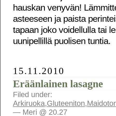
hauskan venyvän! Lämmitte
asteeseen ja paista perinte
tapaan joko voidellulla tai l
uunipellillä puolisen tuntia.
15.11.2010
Eräänlainen lasagne
Filed under:
Arkiruoka
,
Gluteeniton
,
Maidoto
— Meri @ 20.27