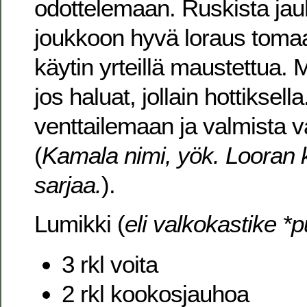
odottelemaan. Ruskista jauh
joukkoon hyvä loraus tomaa
käytin yrteillä maustettua. 
jos haluat, jollain hottiksella
venttailemaan ja valmista v
(
Kamala nimi, yök. Looran
sarjaa.
).
Lumikki (
eli valkokastike *p
3 rkl voita
2 rkl kookosjauhoa