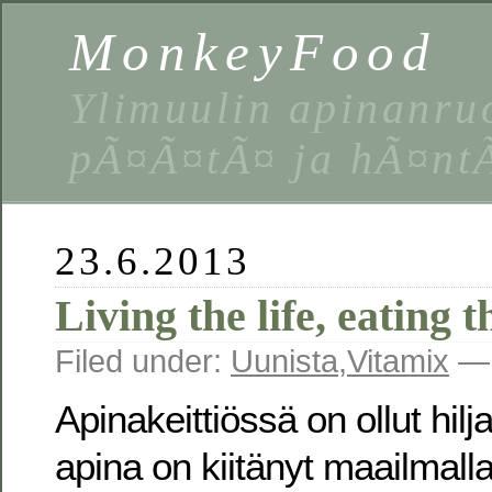
MonkeyFood
Ylimuulin apinanruo
pÃ¤Ã¤tÃ¤ ja hÃ¤nt
23.6.2013
Living the life, eating t
Filed under:
Uunista
,
Vitamix
— 
Apinakeittiössä on ollut hilja
apina on kiitänyt maailmalla