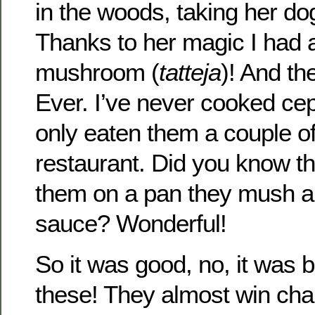
in the woods, taking her dog
Thanks to her magic I had 
mushroom (
tatteja
)! And th
Ever. I’ve never cooked cep
only eaten them a couple of
restaurant. Did you know t
them on a pan they mush a
sauce? Wonderful!
So it was good, no, it was 
these! They almost win chan