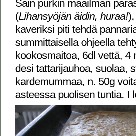
Sain purkin maailman paras
(
Lihansyöjän äidin, huraa!
)
kaveriksi piti tehdä pannari
summittaisella ohjeella tehty
kookosmaitoa, 6dl vettä, 
desi tattarijauhoa, suolaa, s
kardemummaa, n. 50g voit
asteessa puolisen tuntia. I l