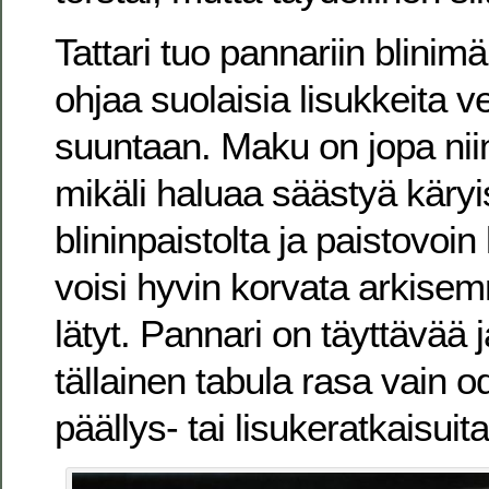
Tattari tuo pannariin blinim
ohjaa suolaisia lisukkeita 
suuntaan. Maku on jopa niin
mikäli haluaa säästyä käryi
blininpaistolta ja paistovoin 
voisi hyvin korvata arkisem
lätyt. Pannari on täyttävää ja
tällainen tabula rasa vain o
päällys- tai lisukeratkaisuit